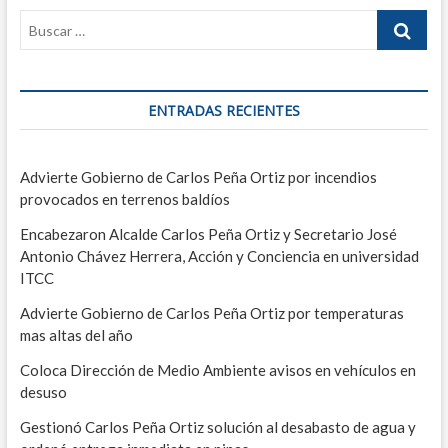
o
z
g
s
b
a
a
i
i
c
e
i
g
c
r
ó
u
n
n
i
i
ENTRADAS RECIENTES
o
d
e
d
e
ó
e
l
n
n
M
d
t
Advierte Gobierno de Carlos Peña Ortiz por incendios
a
e
e
provocados en terrenos baldíos
d
k
p
i
o
e
Encabezaron Alcalde Carlos Peña Ortiz y Secretario José
O
r
Antonio Chávez Herrera, Acción y Conciencia en universidad
r
t
e
t
e
ITCC
i
n
Advierte Gobierno de Carlos Peña Ortiz por temperaturas
z
t
e
mas altas del año
n
r
S
Coloca Dirección de Medio Ambiente avisos en vehículos en
e
a
desuso
m
i
d
Gestionó Carlos Peña Ortiz solución al desabasto de agua y
n