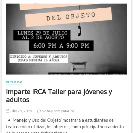
k
o
i
n
O
t
r
r
t
a
i
l
z
a
,
T
i
r
n
a
v
t
i
a
t
d
a
e
d
P
a
REYNOSA
e
e
r
Imparte IRCA Taller para jóvenes y
s
s
p
adultos
o
e
n
c
a
julio 29, 2019
No hay comentarios
i
s
a
• ‘Manejo y Uso del Objeto’ mostrará a estudiantes de
l
teatro como utilizar, los objetos, como principal herramienta
e