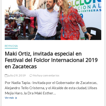
G
o
o
l
b
v
i
e
e
d
r
e
n
r
o
e
M
d
u
s
n
a
REYNOSA
i
n
Maki Ortiz, invitada especial en
c
i
i
t
Festival del Folclor Internacional 2019
p
a
en Zacatecas
a
r
l
i
p
a
julio 29, 2019
No hay comentarios
l
Por Nadia Tapia.- Invitada por el Gobernador de Zacatecas,
á
t
Alejandro Tello Cristerna, y el Alcalde de esta ciudad, Ulises
i
Mejía Haro, la Dra Maki Esther…
c
Ver más
M
a
a
c