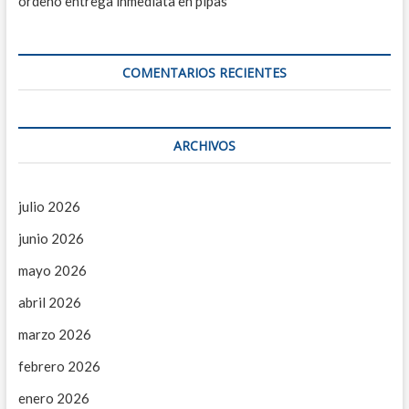
ordenó entrega inmediata en pipas
a
a
r
s
i
o
COMENTARIOS RECIENTES
d
e
S
e
g
ARCHIVOS
u
r
i
d
julio 2026
a
junio 2026
d
P
mayo 2026
u
b
abril 2026
l
i
marzo 2026
c
a
febrero 2026
A
N
enero 2026
A