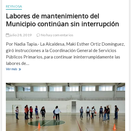
e
REYNOSA
y
Labores de mantenimiento del
n
o
Municipio continúan sin interrupción
s
a
julio 28, 2019
No hay comentarios
a
l
Por Nadia Tapia.- La Alcaldesa, Maki Esther Ortiz Domínguez,
a
giró instrucciones a la Coordinación General de Servicios
F
Públicos Primarios, para continuar ininterrumpidamente las
e
r
labores de…
i
Ver más
L
a
a
d
b
e
o
R
r
e
e
g
s
r
d
e
e
s
m
o
a
a
n