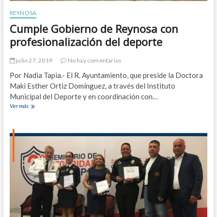
C
t
l
e
REYNOSA
a
n
Cumple Gobierno de Reynosa con
s
i
e
m
profesionalización del deporte
s
i
2
e
julio 27, 2019
No hay comentarios
0
n
1
t
Por Nadia Tapia.- El R. Ayuntamiento, que preside la Doctora
9
o
Maki Esther Ortiz Domínguez, a través del Instituto
d
Municipal del Deporte y en coordinación con…
e
Ver más
C
l
u
M
m
u
p
n
l
i
e
c
G
i
o
p
b
i
i
o
e
c
r
o
n
n