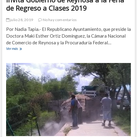
c
de Regreso a Clases 2019
a
l
julio 28, 2019
No hay comentarios
l
e
Por Nadia Tapia.- El Republicano Ayuntamiento, que preside la
S
Doctora Maki Esther Ortiz Domínguez, la Cámara Nacional
a
de Comercio de Reynosa y la Procuraduría Federal…
n
Ver más
I
L
n
u
v
i
i
s
t
P
a
o
G
t
o
o
b
s
i
í
e
r
n
o
d
e
R