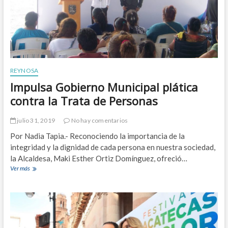
a
c
t
o
r
d
e
O
REYNOSA
b
Impulsa Gobierno Municipal plática
r
a
contra la Trata de Personas
s
P
julio 31, 2019
No hay comentarios
ú
b
Por Nadia Tapia.- Reconociendo la importancia de la
l
integridad y la dignidad de cada persona en nuestra sociedad,
i
la Alcaldesa, ​Maki Esther Ortiz Domínguez, ofreció…
c
Ver más
I
a
m
s
p
d
u
e
l
s
s
a
a
z