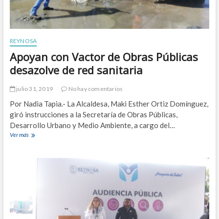
REYNOSA
Apoyan con Vactor de Obras Públicas
desazolve de red sanitaria
julio 31, 2019
No hay comentarios
Por Nadia Tapia.- La Alcaldesa, Maki Esther Ortiz Domínguez,
giró instrucciones a la Secretaría de Obras Públicas,
Desarrollo Urbano y Medio Ambiente, a cargo del…
Ver más
A
p
o
y
a
n
c
o
n
V