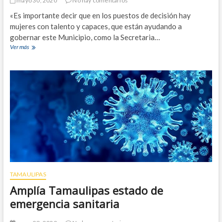
mayo 30, 2020
No hay comentarios
a
a
d
l
«Es importante decir que en los puestos de decisión hay
d
9
mujeres con talento y capaces, que están ayudando a
e
3
gobernar este Municipio, como la Secretaria…
u
2
Ver más
E
s
3
n
o
3
R
d
4
e
e
4
y
c
n
u
o
b
s
r
a
e
s
b
e
o
d
c
e
a
m
s
u
e
TAMAULIPAS
e
n
Amplía Tamaulipas estado de
s
l
t
a
emergencia sanitaria
r
v
a
í