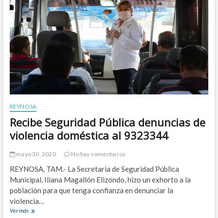
a
s
G
d
o
e
b
l
i
a
e
S
r
a
n
l
o
u
d
d
e
R
REYNOSA
e
Recibe Seguridad Pública denuncias de
y
n
violencia doméstica al 9323344
o
s
a
mayo 30, 2020
No hay comentarios
m
REYNOSA, TAM.- La Secretaria de Seguridad Pública
i
Municipal, Iliana Magallón Elizondo, hizo un exhorto a la
t
i
población para que tenga confianza en denunciar la
g
violencia…
a
Ver más
R
r