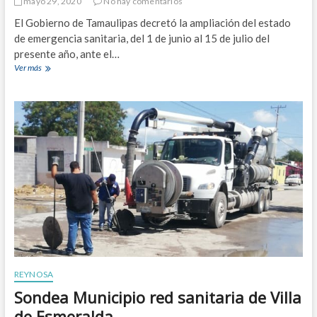
mayo 29, 2020
No hay comentarios
q
a
u
p
El Gobierno de Tamaulipas decretó la ampliación del estado
e
ú
de emergencia sanitaria, del 1 de junio al 15 de julio del
l
b
presente año, ante el…
a
l
Ver más
A
s
i
m
m
c
p
u
a
l
j
í
e
a
r
T
e
a
s
m
s
a
a
u
b
l
e
i
m
p
o
a
s
s
g
e
o
REYNOSA
s
b
Sondea Municipio red sanitaria de Villa
t
e
a
r
de Esmeralda