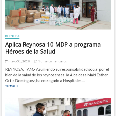
i
a
s
,
p
i
d
e
REYNOSA
M
Aplica Reynosa 10 MDP a programa
a
k
Héroes de la Salud
i
a
mayo 31, 2020
No hay comentarios
m
u
REYNOSA, TAM.- Asumiendo su responsabilidad social por el
j
bien de la salud de los reynosenses, la Alcaldesa Maki Esther
e
Ortiz Domínguez, ha entregado a Hospitales,…
r
Ver más
A
e
p
s
l
e
i
n
c
F
a
o
R
r