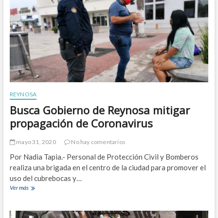
e
o
y
d
n
e
o
I
s
g
a
u
1
a
0
l
M
d
D
a
P
d
REYNOSA
a
Busca Gobierno de Reynosa mitigar
p
r
propagación de Coronavirus
o
g
mayo 31, 2020
No hay comentarios
r
a
Por Nadia Tapia.- Personal de Protección Civil y Bomberos
m
realiza una brigada en el centro de la ciudad para promover el
a
uso del cubrebocas y…
H
Ver más
B
é
u
r
s
o
c
e