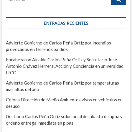
a
c
i
i
g
c
p
u
i
i
i
ENTRADAS RECIENTES
o
e
d
ó
e
n
n
s
t
Advierte Gobierno de Carlos Peña Ortiz por incendios
c
e
provocados en terrenos baldíos
d
u
e
e
Encabezaron Alcalde Carlos Peña Ortiz y Secretario José
n
Antonio Chávez Herrera, Acción y Conciencia en universidad
t
e
o
ITCC
d
n
Advierte Gobierno de Carlos Peña Ortiz por temperaturas
e
t
l
mas altas del año
1
r
0
Coloca Dirección de Medio Ambiente avisos en vehículos en
0
a
desuso
%
d
d
Gestionó Carlos Peña Ortiz solución al desabasto de agua y
e
ordenó entrega inmediata en pipas
a
r
e