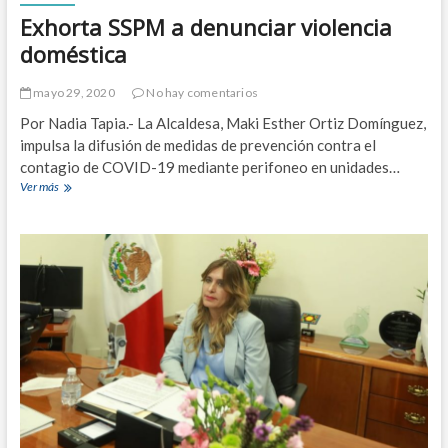
s
Exhorta SSPM a denunciar violencia
a
n
doméstica
i
t
mayo 29, 2020
No hay comentarios
a
r
Por Nadia Tapia.- La Alcaldesa, Maki Esther Ortiz Domínguez,
i
impulsa la difusión de medidas de prevención contra el
a
contagio de COVID-19 mediante perifoneo en unidades…
d
Ver más
E
e
x
V
h
i
o
l
r
l
t
a
a
d
S
e
S
E
P
s
M
m
a
e
d
r
e
a
n
l