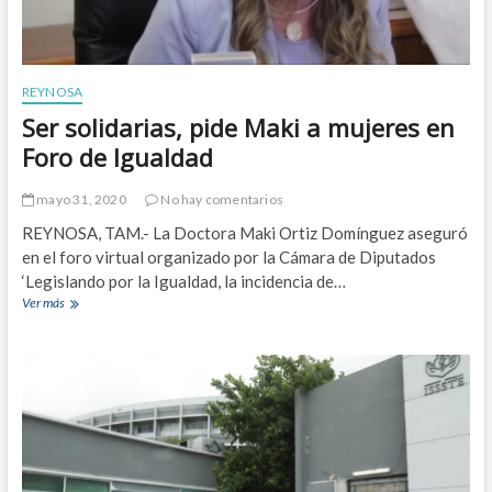
REYNOSA
Ser solidarias, pide Maki a mujeres en
Foro de Igualdad
mayo 31, 2020
No hay comentarios
REYNOSA, TAM.- La Doctora Maki Ortiz Domínguez aseguró
en el foro virtual organizado por la Cámara de Diputados
‘Legislando por la Igualdad, la incidencia de…
Ver más
S
e
r
s
o
l
i
d
a
r