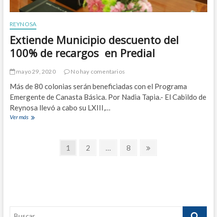
u
d
n
a
c
REYNOSA
i
Extiende Municipio descuento del
a
r
100% de recargos en Predial
v
i
mayo 29, 2020
No hay comentarios
o
l
Más de 80 colonias serán beneficiadas con el Programa
e
Emergente de Canasta Básica. Por Nadia Tapia.- El Cabildo de
n
Reynosa llevó a cabo su LXIII,…
c
Ver más
E
i
x
a
t
d
N
i
o
P
1
P
2
…
P
8
P
e
m
á
á
á
á
a
n
é
g
g
g
g
d
s
v
e
t
i
i
i
i
M
i
e
n
n
n
n
u
c
a
a
a
a
n
a
g
s
i