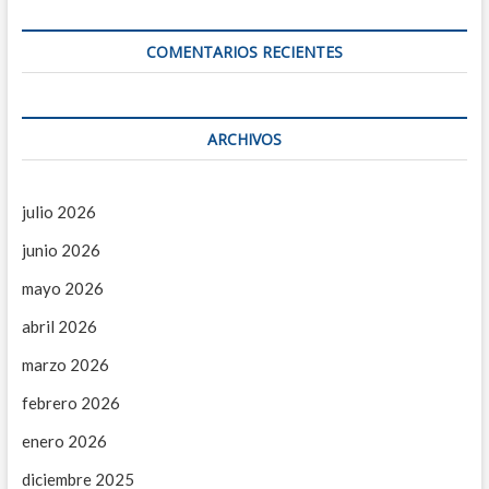
s
c
a
COMENTARIOS RECIENTES
r
g
o
s
ARCHIVOS
e
n
P
r
julio 2026
e
junio 2026
d
i
mayo 2026
a
l
abril 2026
marzo 2026
febrero 2026
enero 2026
diciembre 2025