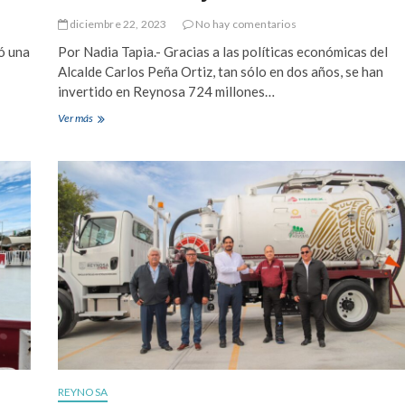
a
z
v
diciembre 22, 2023
No hay comentarios
a
i
b
ó una
Por Nadia Tapia.- Gracias a las políticas económicas del
d
a
e
Alcalde Carlos Peña Ortiz, tan sólo en dos años, se han
s
ñ
invertido en Reynosa 724 millones…
t
a
e
Ver más
P
c
o
i
l
m
í
i
t
e
i
n
c
t
a
o
s
d
e
e
c
a
o
g
n
u
ó
a
m
p
i
a
c
r
REYNOSA
a
a