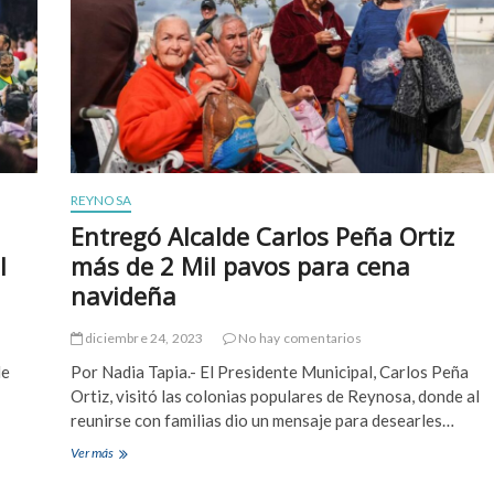
REYNOSA
Entregó Alcalde Carlos Peña Ortiz
l
más de 2 Mil pavos para cena
navideña
diciembre 24, 2023
No hay comentarios
de
Por Nadia Tapia.- El Presidente Municipal, Carlos Peña
Ortiz, visitó las colonias populares de Reynosa, donde al
reunirse con familias dio un mensaje para desearles…
Ver más
E
n
t