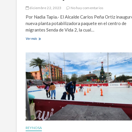
t
u
e
e
diciembre 22, 2023
No hay comentarios
e
v
Por Nadia Tapia.- El Alcalde Carlos Peña Ortiz inaugur
l
o
2
T
nueva planta potabilizadora paquete en el centro de
0
i
migrantes Senda de Vida 2, la cual…
2
m
4
H
Ver más
I
o
n
r
a
t
u
o
g
n
u
s
r
e
ó
n
C
R
a
e
r
y
l
n
o
o
s
s
P
a
e
ñ
REYNOSA
a