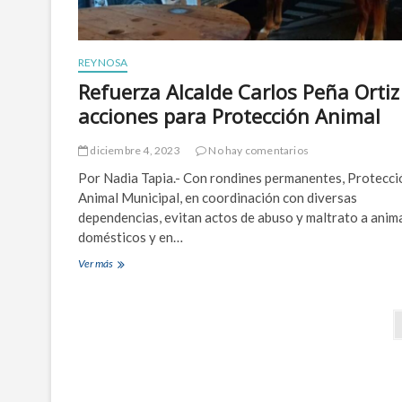
C
e
a
n
r
a
l
l
REYNOSA
o
b
s
Refuerza Alcalde Carlos Peña Ortiz
e
P
r
acciones para Protección Animal
e
g
ñ
u
a
diciembre 4, 2023
No hay comentarios
e
O
S
Por Nadia Tapia.- Con rondines permanentes, Protecci
r
e
t
Animal Municipal, en coordinación con diversas
n
i
dependencias, evitan actos de abuso y maltrato a anim
d
z
a
domésticos y en…
a
d
d
Ver más
R
e
i
e
V
s
f
i
f
u
d
N
r
e
a
u
a
r
2
t
z
d
a
v
a
e
r
A
R