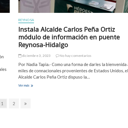
z
a
g
r
e
l
n
o
REYNOSA
e
s
Instala Alcalde Carlos Peña Ortiz
r
P
a
e
módulo de información en puente
n
ñ
Reynosa-Hidalgo
m
a
i
O
l
r
diciembre 3, 2023
No hay comentarios
ón
l
t
Por Nadia Tapia.- Como una forma de darles la bienvenida 
o
i
ales
n
z
miles de connacionales provenientes de Estados Unidos, e
a
n
Alcalde Carlos Peña Ortiz dispuso la…
r
u
i
e
Ver más
I
a
v
n
i
o
s
n
c
t
P
1
P
2
P
v
a
a
á
á
á
e
m
l
g
g
g
r
i
a
s
ó
A
i
i
i
i
n
l