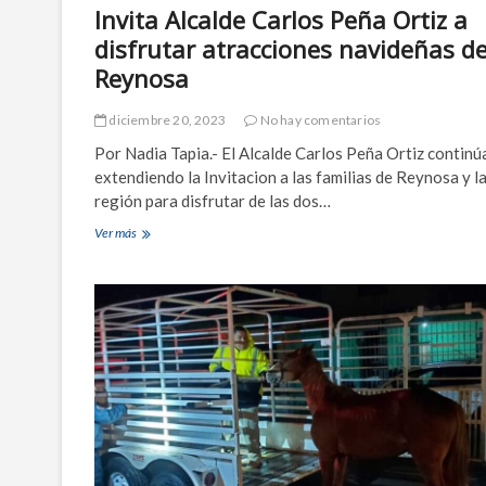
O
Invita Alcalde Carlos Peña Ortiz a
r
disfrutar atracciones navideñas d
t
i
Reynosa
z
p
diciembre 20, 2023
No hay comentarios
l
a
Por Nadia Tapia.- El Alcalde Carlos Peña Ortiz continú
n
extendiendo la Invitacion a las familias de Reynosa y l
t
región para disfrutar de las dos…
a
p
Ver más
I
o
n
t
v
a
i
b
t
i
a
l
A
i
l
z
c
a
a
d
l
o
d
r
e
a