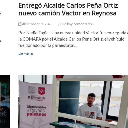
s
Entregó Alcalde Carlos Peña Ortiz
R
d
e
e
nuevo camión Vactor en Reynosa
e
y
l
n
A
diciembre 19, 2023
No hay comentarios
o
l
s
Por Nadia Tapia.- Una nueva unidad Vactor fue entregada 
c
a
a
la COMAPA por el Alcalde Carlos Peña Ortiz, el vehículo
a
l
fue donado por la paraestatal…
a
d
e
Ver más
E
C
n
a
t
r
r
l
e
o
g
s
ó
P
A
e
l
ñ
c
a
a
O
l
r
d
t
e
i
C