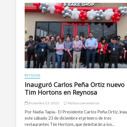
f
i
r
m
a
G
o
b
i
e
r
n
o
d
REYNOSA
e
C
Inauguró Carlos Peña Ortiz nuevo
a
Tim Hortons en Reynosa
r
l
o
diciembre 23, 2023
No hay comentarios
s
Por Nadia Tapia.- El Presidente Carlos Peña Ortiz, ina
P
e
este sábado 23 de diciembre el primero de tres
ñ
restaurantes Tim Hortons, que deleitarán a los…