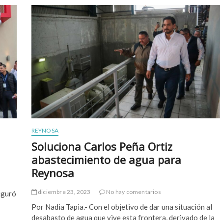
r
e
g
ó
A
l
c
a
l
d
e
C
a
r
REYNOSA
l
o
Soluciona Carlos Peña Ortiz
s
abastecimiento de agua para
P
e
Reynosa
ñ
a
diciembre 23, 2023
No hay comentarios
uguró
O
r
Por Nadia Tapia.- Con el objetivo de dar una situación al
t
desabasto de agua que vive esta frontera, derivado de la