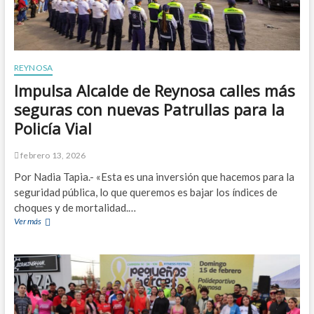
z
s
S
a
a
p
c
a
i
o
f
n
n
a
E
f
REYNOSA
v
s
i
o
t
Impulsa Alcalde de Reynosa calles más
n
r
i
i
seguras con nuevas Patrullas para la
d
v
:
e
i
Policía Vial
c
l
:
o
o
l
m
febrero 13, 2026
s
e
e
n
T
Por Nadia Tapia.- «Esta es una inversión que hacemos para la
i
i
e
l
seguridad pública, lo que queremos es bajar los índices de
ñ
n
m
choques y de mortalidad.…
o
d
u
s
Ver más
I
e
l
c
m
n
t
o
p
z
i
n
u
e
‑
c
l
c
v
á
s
h
a
n
a
e
l
c
A
R