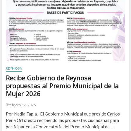
m
n
e
i
é
g
n
x
u
g
i
r
n
t
a
e
o
s
l
e
c
p
l
o
e
S
n
r
o
n
i
c
u
o
i
e
d
a
v
REYNOSA
o
l
a
n
Recibe Gobierno de Reynosa
R
s
a
u
P
propuestas al Premio Municipal de la
t
n
a
a
Mujer 2026
P
t
l
e
r
i
q
u
febrero 12, 2026
z
u
l
i
Por Nadia Tapia.- El Gobierno Municipal que preside Carlos
e
l
o
ñ
a
Peña Ortiz está recibiendo las propuestas ciudadanas para
o
s
participar en la Convocatoria del Premio Municipal de…
s
p