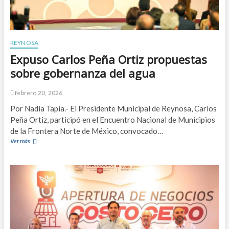
REYNOSA
Expuso Carlos Peña Ortiz propuestas
sobre gobernanza del agua
febrero 20, 2026
Por Nadia Tapia.- El Presidente Municipal de Reynosa, Carlos
Peña Ortiz, participó en el Encuentro Nacional de Municipios
de la Frontera Norte de México, convocado…
Ver más
E
x
p
u
s
o
C
a
r
l