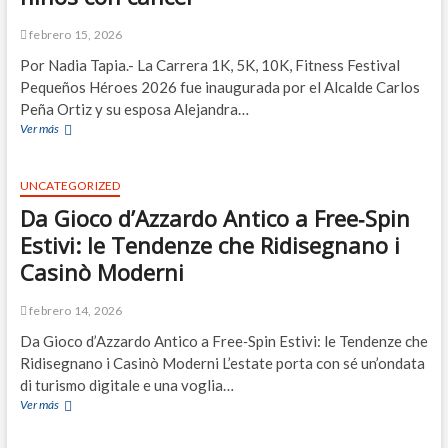
n
o
febrero 15, 2026
s
Por Nadia Tapia.- La Carrera 1K, 5K, 10K, Fitness Festival
a
y
Pequeños Héroes 2026 fue inaugurada por el Alcalde Carlos
d
Peña Ortiz y su esposa Alejandra…
e
Ver más
M
T
á
a
s
m
d
UNCATEGORIZED
a
e
u
Da Gioco d’Azzardo Antico a Free‑Spin
M
l
i
Estivi: le Tendenze che Ridisegnano i
i
l
p
Casinò Moderni
5
a
0
s
0
febrero 14, 2026
e
a
s
Da Gioco d’Azzardo Antico a Free‑Spin Estivi: le Tendenze che
t
c
Ridisegnano i Casinò Moderni L’estate porta con sé un’ondata
l
u
e
di turismo digitale e una voglia…
d
t
Ver más
D
o
a
a
c
s
G
o