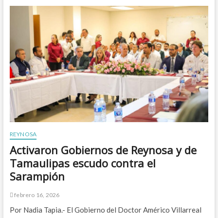
a
o
u
r
g
t
u
u
r
n
ó
i
A
d
l
a
c
d
a
e
l
x
d
t
e
r
C
a
a
o
r
r
REYNOSA
l
d
Activaron Gobiernos de Reynosa y de
o
i
s
n
Tamaulipas escudo contra el
P
a
Sarampión
e
r
ñ
i
a
a
febrero 16, 2026
O
a
Por Nadia Tapia.- El Gobierno del Doctor Américo Villarreal
r
l