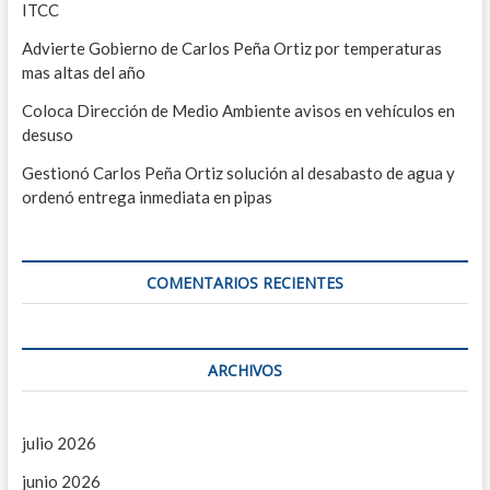
e
o
ITCC
p
n
Advierte Gobierno de Carlos Peña Ortiz por temperaturas
u
t
e
mas altas del año
s
r
t
Coloca Dirección de Medio Ambiente avisos en vehículos en
a
a
desuso
s
a
d
Gestionó Carlos Peña Ortiz solución al desabasto de agua y
l
ordenó entrega inmediata en pipas
a
P
r
s
e
m
COMENTARIOS RECIENTES
i
o
M
u
n
ARCHIVOS
i
c
i
p
julio 2026
a
junio 2026
l