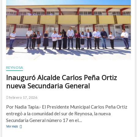
e
A
g
l
o
c
b
a
e
l
r
d
n
e
a
C
n
a
z
r
a
l
d
o
REYNOSA
e
s
l
Inauguró Alcalde Carlos Peña Ortiz
P
a
e
nueva Secundaria General
g
ñ
u
a
a
febrero 17, 2026
O
r
Por Nadia Tapia.- El Presidente Municipal Carlos Peña Ortiz
t
entregó a la comunidad del sur de Reynosa, la nueva
i
Secundaria General número 17 en el…
z
Ver más
I
o
n
p