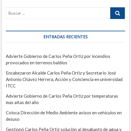
i
e
s
r
i
ó
i
g
n
o
u
r
i
d
ENTRADAS RECIENTES
:
e
e
n
t
e
Advierte Gobierno de Carlos Peña Ortiz por incendios
e
n
provocados en terrenos baldíos
:
t
Encabezaron Alcalde Carlos Peña Ortiz y Secretario José
Antonio Chávez Herrera, Acción y Conciencia en universidad
r
ITCC
a
Advierte Gobierno de Carlos Peña Ortiz por temperaturas
d
mas altas del año
a
Coloca Dirección de Medio Ambiente avisos en vehículos en
s
desuso
Gestionó Carlos Peña Ortiz solución al desabasto de agua y