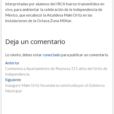
interpretadas por alumnos del IRCA fueron transmitidos en
vivo, para ambientar la celebración de la Independencia de
México, que encabezó la Alcaldesa Maki Ortiz en las
instalaciones de la Octava Zona Militar.
Deja un comentario
Lo siento, debes estar
conectado
para publicar un comentario.
N
Anterior
E
Conmemora Ayuntamiento de Reynosa 211 años del Grito de
n
a
Independencia
t
v
Siguiente
r
E
Inauguró Maki Ortiz Secundaria construída por el Gobierno
a
n
e
Municipal
d
t
g
a
r
a
a
a
n
d
c
t
a