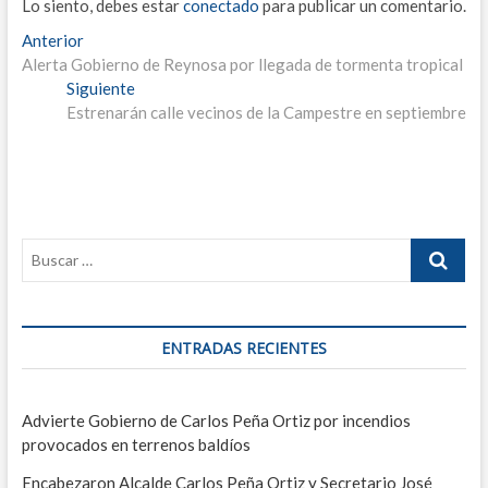
Lo siento, debes estar
conectado
para publicar un comentario.
N
Anterior
E
Alerta Gobierno de Reynosa por llegada de tormenta tropical
n
a
Siguiente
t
E
v
Estrenarán calle vecinos de la Campestre en septiembre
r
n
a
t
e
d
r
g
a
a
a
d
a
n
a
c
t
s
i
e
i
r
g
ó
i
u
ENTRADAS RECIENTES
n
o
i
r
e
d
:
n
e
Advierte Gobierno de Carlos Peña Ortiz por incendios
t
provocados en terrenos baldíos
e
e
:
Encabezaron Alcalde Carlos Peña Ortiz y Secretario José