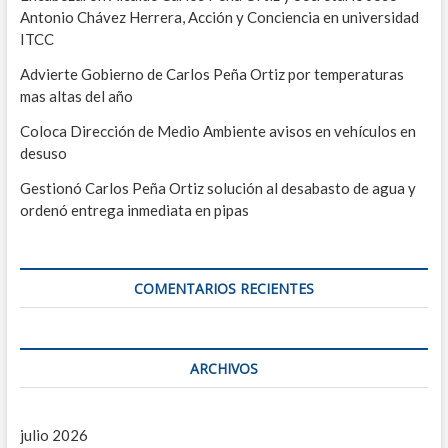
n
Antonio Chávez Herrera, Acción y Conciencia en universidad
t
ITCC
r
Advierte Gobierno de Carlos Peña Ortiz por temperaturas
mas altas del año
a
d
Coloca Dirección de Medio Ambiente avisos en vehículos en
desuso
a
Gestionó Carlos Peña Ortiz solución al desabasto de agua y
s
ordenó entrega inmediata en pipas
COMENTARIOS RECIENTES
ARCHIVOS
julio 2026