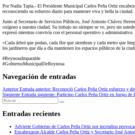
Por Nadia Tapia.- El Presidente Municipal Carlos Peña Ortiz encabezó
reconociendo su esfuerzo diario para mantener viva y bella la ciudad.
Junto al Secretario de Servicios Públicos, José Antonio Chávez Herrer
oxígeno a nuestra ciudad. Su trabajo no siempre se ve, pero sin usted
expresó mientras convivía con el personal operativo y administrativo.
«Cada árbol que podan, cada flor que siembran y cada metro que limp
los jardineros que día a día mantienen los espacios públicos de la ciud
#ReynosaImparable
#GobiernoMunicipalDeReynosa
Navegación de entradas
Anterior
Entrada anterior:
Reconoció Carlos Peña Ortiz esfuerzo y dedi
Siguiente
Entrada siguiente:
Participo Carlos Peña Ortiz en Juego de 
Entradas recientes
Advierte Gobierno de Carlos Peña Ortiz por incendios provocad
Encabezaron Alcalde Carlos Peña Ortiz y Secretario José Ant