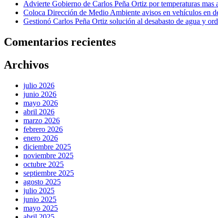
Advierte Gobierno de Carlos Peña Ortiz por temperaturas mas a
Coloca Dirección de Medio Ambiente avisos en vehículos en d
Gestionó Carlos Peña Ortiz solución al desabasto de agua y or
Comentarios recientes
Archivos
julio 2026
junio 2026
mayo 2026
abril 2026
marzo 2026
febrero 2026
enero 2026
diciembre 2025
noviembre 2025
octubre 2025
septiembre 2025
agosto 2025
julio 2025
junio 2025
mayo 2025
abril 2025