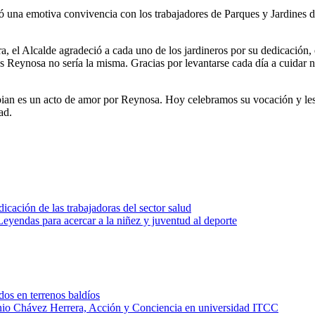
 una emotiva convivencia con los trabajadores de Parques y Jardines d
a, el Alcalde agradeció a cada uno de los jardineros por su dedicación,
es Reynosa no sería la misma. Gracias por levantarse cada día a cuidar 
ian es un acto de amor por Reynosa. Hoy celebramos su vocación y les 
ad.
cación de las trabajadoras del sector salud
Leyendas para acercar a la niñez y juventud al deporte
os en terrenos baldíos
onio Chávez Herrera, Acción y Conciencia en universidad ITCC